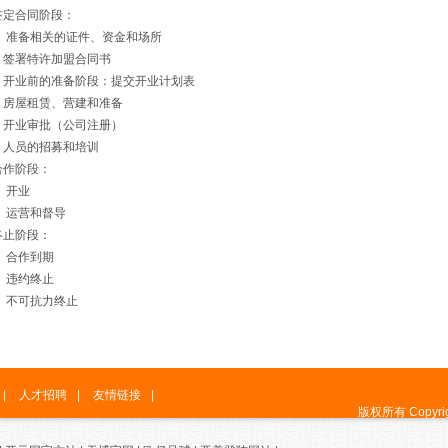
签定合同阶段：
） 准备相关的证件、资金和场所
）签署特许加盟合同书
）开业前的准备阶段：提交开业计划表
）房屋租赁、营建和准备
）开业审批（公司注册）
）人员的招募和培训
合作阶段：
） 开业
） 运营和督导
终止阶段：
） 合作到期
） 违约终止
） 不可抗力终止
|
人才招聘
|
友情链接
|
版权所有 Copyrigh