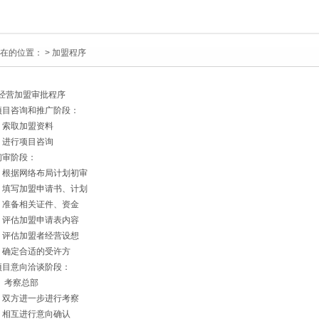
在的位置：
> 加盟程序
经营加盟审批程序
项目咨询和推广阶段：
）索取加盟资料
）进行项目咨询
初审阶段：
）根据网络布局计划初审
）填写加盟申请书、计划
）准备相关证件、资金
）评估加盟申请表内容
）评估加盟者经营设想
）确定合适的受许方
项目意向洽谈阶段：
） 考察总部
）双方进一步进行考察
）相互进行意向确认