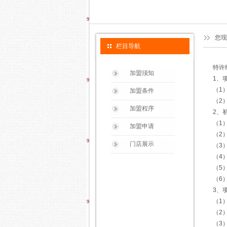
您现
栏目导航
特许
加盟须知
1、
（1
加盟条件
（2
加盟程序
2、
（1
加盟申请
（2
门店展示
（3
（4
（5
（6
3、
（1
（2
（3