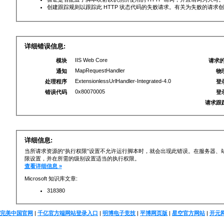
创建跟踪规则以跟踪此 HTTP 状态代码的失败请求。有关为失败的请求
详细错误信息:
IIS Web Core
模块
请求的
MapRequestHandler
通知
物
ExtensionlessUrlHandler-Integrated-4.0
处理程序
登
0x80070005
错误代码
登
请求跟
详细信息:
当所请求资源的“执行权限”设置不允许运行脚本时，就会出现此错误。在服务器、
限设置，并在所需的级别设置适当的执行权限。
查看详细信息 »
Microsoft 知识库文章:
318380
完美中国官网
|
千亿官方端网站登录入口
|
明博电子竞技
|
平博网页版
|
星空官方网站
|
开元