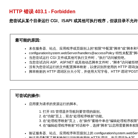
HTTP 错误 403.1 - Forbidden
您尝试从某个目录运行 CGI、ISAPI 或其他可执行程序，但该目录不允
最可能的原因:
未在服务器、站点、应用程序或页级别上的“权限”中配置“脚本”或“脚本和
configuration/system.webServer/handlers@accessPolicy 特性未配
当您尝试运行 CGI 文件或其他可执行文件时，“执行”访问被拒绝。
当您尝试访问 ASP、ASP.NET 或其他动态脚本文件时，“脚本”访问被拒
没有为您尝试运行的文件配置脚本映射，以便识别所使用的 HTTP 谓词(如 G
脚本映射的 HTTP 谓词区分大小写，并使用大写字母。HTTP 谓词“POST
可尝试的操作:
启用要为请求的资源运行的脚本。
打开 IIS 管理器并导航到要管理的级别。
在“功能”页上，双击“处理程序映射”功能。
在“处理程序映射”页上，在“操作”窗格中单击“编辑处理程序权限
在“编辑处理程序映射”对话框中，选择“脚本”以启用需要脚本权
验证服务器、站点、应用程序和页级别上的 configuration/system.webServer/
验证是否配置了脚本映射以识别所使用的 HTTP 谓词，并且谓词为大写。