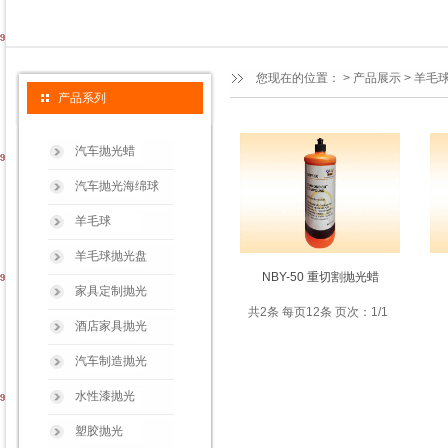
您现在的位置：
>
产品展示
>
羊毛
产品系列
汽车抛光蜡
汽车抛光海绵球
羊毛球
羊毛球抛光盘
NBY-50 重切割抛光蜡
家具定制抛光
共2条 每页12条 页次：1/1
酒店家具抛光
汽车制造抛光
水性漆抛光
塑胶抛光